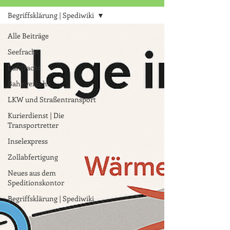
Begriffsklärung | Spediwiki
Alle Beiträge
Seefracht
Luftfracht
Bahnverkehr
LKW und Straßentransport
Kurierdienst | Die
Transportretter
Inselexpress
Zollabfertigung
Neues aus dem
Speditionskontor
Begriffsklärung | Spediwiki