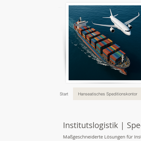
Start
Hanseatisches Speditionskontor
Institutslogistik | S
Maßgeschneiderte Lösungen für Inst