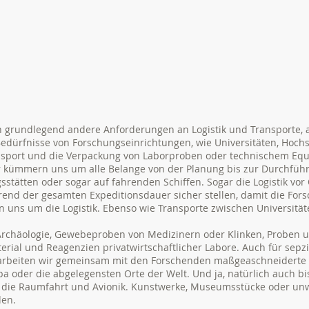
grundlegend andere Anforderungen an Logistik und Transporte, al
e Bedürfnisse von Forschungseinrichtungen, wie Universitäten, Hoc
Transport und die Verpackung von Laborproben oder technischem Eq
r kümmern uns um alle Belange von der Planung bis zur Durchführ
sstätten oder sogar auf fahrenden Schiffen. Sogar die Logistik vor 
nd der gesamten Expeditionsdauer sicher stellen, damit die Forsc
uns um die Logistik. Ebenso wie Transporte zwischen Universitäte
chäologie, Gewebeproben von Medizinern oder Klinken, Proben 
rial und Reagenzien privatwirtschaftlicher Labore. Auch für sepz
arbeiten wir gemeinsam mit den Forschenden maßgeaschneiderte T
a oder die abgelegensten Orte der Welt. Und ja, natürlich auch bis 
r die Raumfahrt und Avionik. Kunstwerke, Museumsstücke oder unw
den.