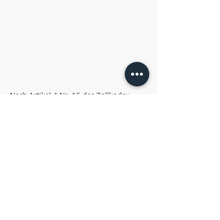
Nach Artikel 4 Nr. 16 des Zollkodex
bieten wir Ihnen für Import und Export
folgende Formen der Zollanmeldung an:
- Überführung in den zollrechtlich Freien
Warenverkehr | Standartverfahren auch
für Verbraucher
- Besondere Verwendung | Auf Anfrage
- Ausfuhranmeldungen | ABD Erstellung
| EUR1 Erstellung
- Carnet ATA | Hier unterstützen wir Sie
bei der Erstellung und beraten
umfassend