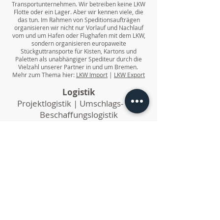
Transportunternehmen. Wir betreiben keine LKW
Flotte oder ein Lager. Aber wir kennen viele, die
das tun. Im Rahmen von Speditionsaufträgen
organisieren wir nicht nur Vorlauf und Nachlauf
vom und um Hafen oder Flughafen mit dem LKW,
sondern organisieren europaweite
Stückguttransporte für Kisten, Kartons und
Paletten als unabhängiger Spediteur durch die
Vielzahl unserer Partner in und um Bremen.
Mehr zum Thema hier:
LKW Import
|
LKW Export
Logistik
Projektlogistik | Umschlags- und
Beschaffungslogistik
Kleine und mittlere Logistikprojekte organisieren
wir ebenso wie tägliche Zustellungen,
automatisierte Beschaffungsprozesse oder den
täglichen Versand.
Und sonst noch:
Wir sind mindestens so vielfältig, wie die Märkte
dieser Welt. Neben den klassischen
Speditionsleistungen haben wir noch einige
andere Dinge im Portfolio. Es gibt die Möglichkeit
uns als Externer Verkehrsleiter zu benennen, wir
bieten "In-House-Logistics" - also bei Ihnen vor Ort