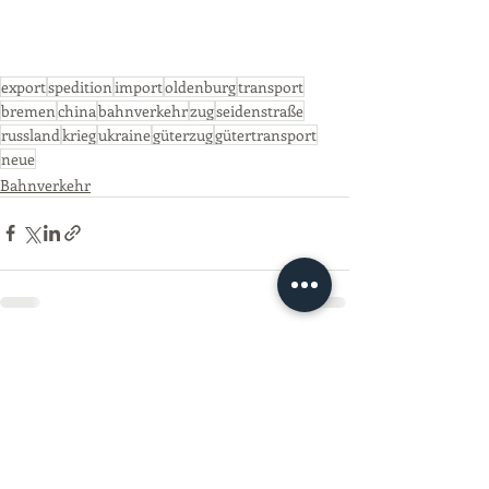
export
spedition
import
oldenburg
transport
bremen
china
bahnverkehr
zug
seidenstraße
russland
krieg
ukraine
güterzug
gütertransport
neue
Bahnverkehr
Aktuelle Beiträge
Alle ansehen