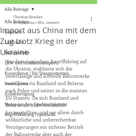
Alle Beiträge
Christian Böschen
Alle Beiträge
17. Sept. 2024
1 Min. Lesezeit
Import aus China mit dem
Seefracht
Zug trotz Krieg in der
Luftfracht
Ukraine
Bahnverkehr
Vor dem russischen Angriffskrieg auf 
LKW und Straßentransport
die Ukraine, etablierte sich die 
Kurierdienst | Die Transportretter
zuverlässige und schnelle Bahnstrecke 
von China via Russland und Belarus 
Inselexpress
nach Polen und weiter in die meisten 
Zollabfertigung
EU Staaten. Da sich Russland und 
Neues aus dem Speditionskontor
Belarus als nicht verlässlich 
herausstellten, und vor allem durch 
Begriffsklärung | Spediwiki
willkürliche und unberechenbae 
Verzögerungen ein sicherer Betrieb 
der Bahnstrecke aber auch der 