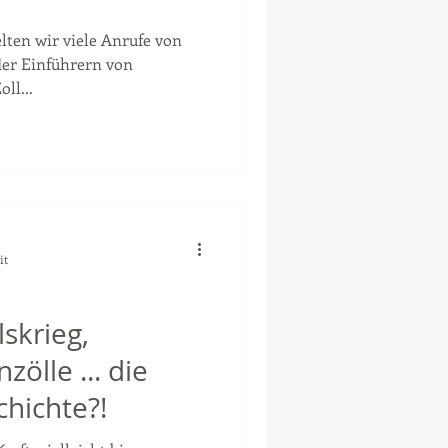
lten wir viele Anrufe von
der Einführern von
ll...
it
skrieg,
zölle ... die
hichte?!