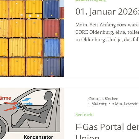
01. Januar 2026
Moin. Seit Anfang 2023 war
CORE Oldenburg, eine, toll
in Oldenburg. Und ja, das fäl
CORE und die Werte, für das
Einer der großen Vorteile de
zentral in der Fußgängerzon
das ist leider auch der größte
die wir alle aus dem Umlan
natürlich auch Kundenbesu
Christian Böschen
1. Mai 2025
2 Min. Lesezeit
Seefracht
F-Gas Portal de
Union