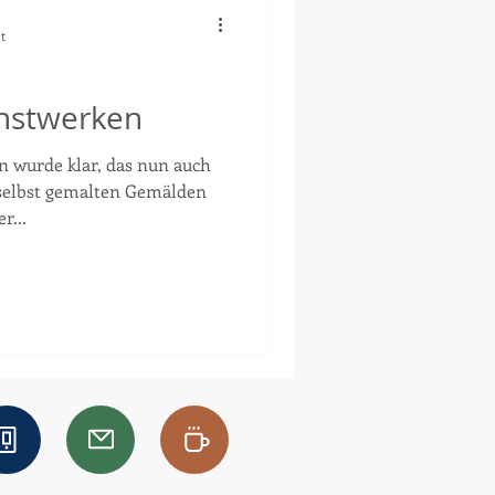
t
nstwerken
 wurde klar, das nun auch
 selbst gemalten Gemälden
r...