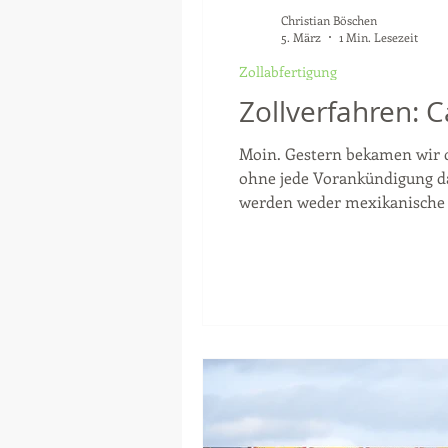
Inselexpress
Zollabfertigung
Christian Böschen
5. März
1 Min. Lesezeit
Zollabfertigung
Zollverfahren: C
Moin. Gestern bekamen wir 
ohne jede Vorankündigung da
werden weder mexikanische C
sind jetzt neben Mexiko folg
Fragen wenden Sie sich gern