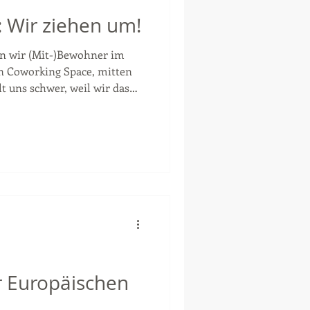
: Wir ziehen um!
en wir (Mit-)Bewohner im
en Coworking Space, mitten
lt uns schwer, weil wir das
 es steht wirklich mögen.
s CORE ist, das es total
e der Innenstadt liegt. Und
 Nachteil, jedenfalls für uns,
d pendeln müssen, und wir
ch bekommen. Die Par
r Europäischen