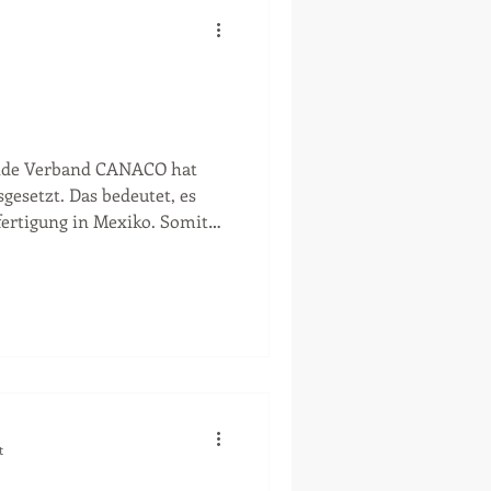
ende Verband CANACO hat
esetzt. Das bedeutet, es
fertigung in Mexiko. Somit
s... Bei allen weiteren
t