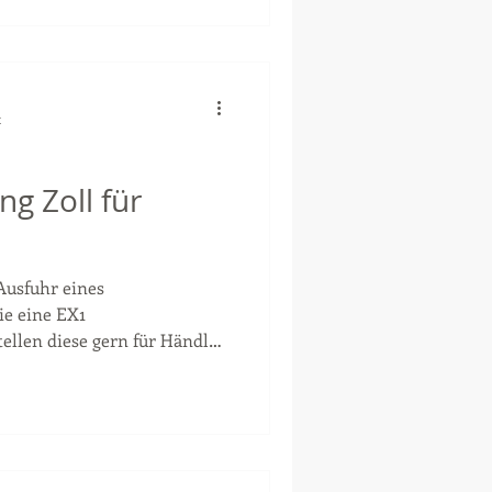
t
ng Zoll für
Ausfuhr eines
ie eine EX1
llen diese gern für Händler