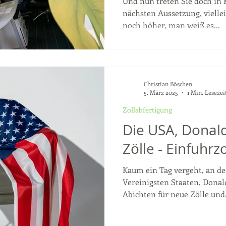
Und nun treten Sie doch in Kr
nächsten Aussetzung, viellei
noch höher, man weiß es...
Christian Böschen
5. März 2025
1 Min. Lesezei
Zollabfertigung
Die USA, Donal
Zölle - Einfuhrz
Kaum ein Tag vergeht, an de
Vereinigsten Staaten, Donal
Abichten für neue Zölle und.