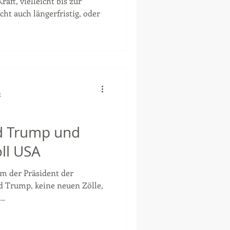
aft, vielleicht bis zur
cht auch längerfristig, oder
t
d Trump und
oll USA
m der Präsident der
d Trump, keine neuen Zölle,
..