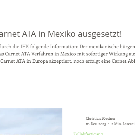
Neues aus dem Speditionskontor
Begriffsklärung | Spediwiki
arnet ATA in Mexiko ausgesetzt!
durch die IHK folgende Information: Der mexikanische bürg
s Carnet ATA Verfahren in Mexico mit sofortiger Wirkung ausg
arnet ATA in Europa akzeptiert, noch erfolgt eine Carnet Ab
ende Länger weiterhin nicht im Verband: Iran, Russland, Belaru
 an uns
Christian Böschen
12. Dez. 2025
2 Min. Lesezei
Zollabfertigung