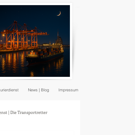
Kurierdienst
News | Blog
Impressum
enst | Die Transportretter