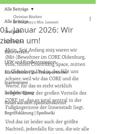
Alle Beiträge
Christian Böschen
Alle Beiträge
12. Dez. 2025
2 Min. Lesezeit
01. Januar 2026: Wir
Seefracht
ziehen um!
Luftfracht
Moin. Seit Anfang 2023 waren wir 
Bahnverkehr
(Mit-)Bewohner im CORE Oldenburg, 
LKW und Straßentransport
eine, tollen Coworking Space, mitten 
in Oldenburg. Und ja, das fällt uns 
Kurierdienst | Die Transportretter
schwer, weil wir das CORE und die 
Inselexpress
Werte, für das es steht wirklich 
Zollabfertigung
mögen. Einer der großen Vorteile des 
CORE ist, das es total zentral in der 
Neues aus dem Speditionskontor
Fußgängerzone der Innenstadt liegt. 
Begriffsklärung | Spediwiki
Und das ist leider auch der größte 
Nachteil, jedenfalls für uns, die wir alle 